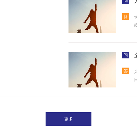
问
答
问
答
更多