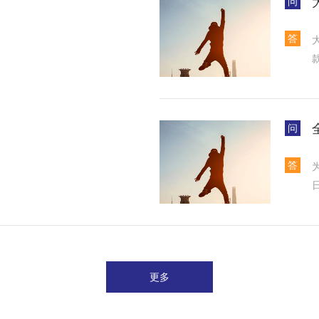
问
答
问
答
更多